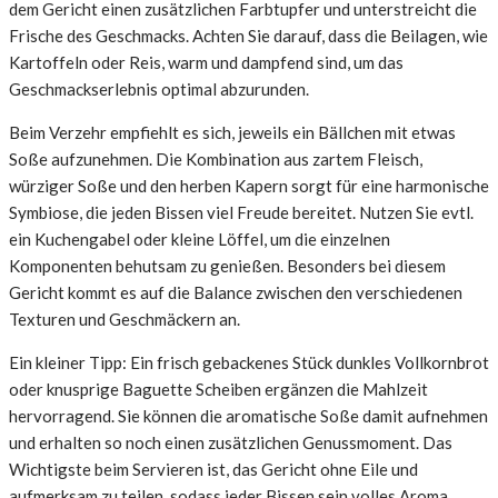
dem Gericht einen zusätzlichen Farbtupfer und unterstreicht die
Frische des Geschmacks. Achten Sie darauf, dass die Beilagen, wie
Kartoffeln oder Reis, warm und dampfend sind, um das
Geschmackserlebnis optimal abzurunden.
Beim Verzehr empfiehlt es sich, jeweils ein Bällchen mit etwas
Soße aufzunehmen. Die Kombination aus zartem Fleisch,
würziger Soße und den herben Kapern sorgt für eine harmonische
Symbiose, die jeden Bissen viel Freude bereitet. Nutzen Sie evtl.
ein Kuchengabel oder kleine Löffel, um die einzelnen
Komponenten behutsam zu genießen. Besonders bei diesem
Gericht kommt es auf die Balance zwischen den verschiedenen
Texturen und Geschmäckern an.
Ein kleiner Tipp: Ein frisch gebackenes Stück dunkles Vollkornbrot
oder knusprige Baguette Scheiben ergänzen die Mahlzeit
hervorragend. Sie können die aromatische Soße damit aufnehmen
und erhalten so noch einen zusätzlichen Genussmoment. Das
Wichtigste beim Servieren ist, das Gericht ohne Eile und
aufmerksam zu teilen, sodass jeder Bissen sein volles Aroma