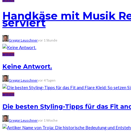
WISSEN
Handkäse mit Musik Rez
serviert
Gregor Leuschner
vor 1 Stunde
WISSEN
Keine Antwort.
Gregor Leuschner
vor 4 Tagen
WISSEN
Die besten Styling-Tipps für das Fit an
Gregor Leuschner
vor 1 Woche