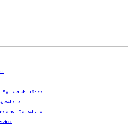
ert
re Figur perfekt in Szene
gsgeschichte
anderns in Deutschland