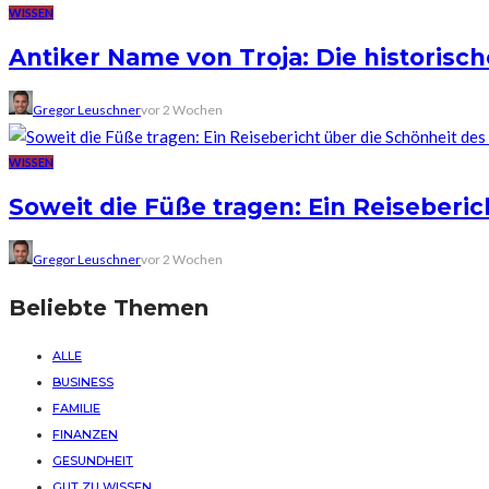
WISSEN
Antiker Name von Troja: Die historis
Gregor Leuschner
vor 2 Wochen
WISSEN
Soweit die Füße tragen: Ein Reiseberi
Gregor Leuschner
vor 2 Wochen
Beliebte Themen
ALLE
BUSINESS
FAMILIE
FINANZEN
GESUNDHEIT
GUT ZU WISSEN