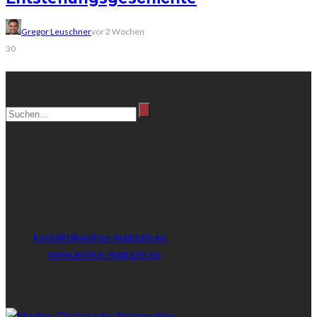
Gregor Leuschner
vor 2 Wochen
30
Suche
Kontakt
Bei Fragen oder Anregungen, kontaktieren Sie unser
Redaktionsteam:
Mobile:
0173-305 8136
Email:
kontakt@avinus-magazin.eu
Website:
www.avinus-magazin.eu
Beliebteste Beiträge