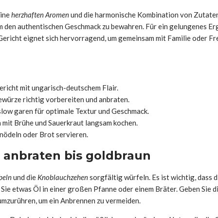
eine
herzhaften Aromen
und die harmonische Kombination von Zutaten 
um den authentischen Geschmack zu bewahren. Für ein gelungenes Er
Gericht eignet sich hervorragend, um gemeinsam mit Familie oder Fr
ericht mit ungarisch-deutschem Flair.
ewürze richtig vorbereiten und anbraten.
 slow garen für optimale Textur und Geschmack.
n mit Brühe und Sauerkraut langsam kochen.
Knödeln oder Brot servieren.
 anbraten bis goldbraun
beln
und die
Knoblauchzehen
sorgfältig würfeln. Es ist wichtig, dass
en Sie etwas Öl in einer großen Pfanne oder einem Bräter. Geben Sie
g umzurühren, um ein Anbrennen zu vermeiden.