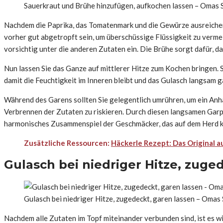
Sauerkraut und Brühe hinzufügen, aufkochen lassen – Omas S
Nachdem die Paprika, das Tomatenmark und die Gewürze ausreichend
vorher gut abgetropft sein, um überschüssige Flüssigkeit zu verme
vorsichtig unter die anderen Zutaten ein. Die Brühe sorgt dafür,
Nun lassen Sie das Ganze auf mittlerer Hitze zum Kochen bringen. So
damit die Feuchtigkeit im Inneren bleibt und das Gulasch langsam 
Während des Garens sollten Sie gelegentlich umrühren, um ein Anha
Verbrennen der Zutaten zu riskieren. Durch diesen langsamen Garpr
harmonisches Zusammenspiel der Geschmäcker, das auf dem Herd köst
Zusätzliche Ressourcen:
Häckerle Rezept: Das Original 
Gulasch bei niedriger Hitze, zuge
Gulasch bei niedriger Hitze, zugedeckt, garen lassen – Omas
Nachdem alle Zutaten im Topf miteinander verbunden sind, ist es wi