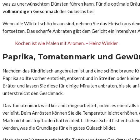
was zu unerwünschtem Dünsten führen kann. Für die optimale Bräu
vollmundigen Geschmack
des Gulaschs bei.
Wenn alle Würfel schön braun sind, nehmen Sie das Fleisch aus dem
fortsetzen. Das scharfe Anbraten gibt dem Gericht ein intensives 
Kochen ist wie Malen mit Aromen. – Heinz Winkler
Paprika, Tomatenmark und Gewür
Nachdem das Rindfleisch angebraten ist und eine schöne braune Kru
Paprika sollte vorher entstielt, entkernt und in Streifen oder klei
Bräter und lassen Sie diese für einige Minuten anbraten, bis sie 
unterstreicht den Geschmack.
Das Tomatenmark wird kurz mit eingearbeitet, indem es ebenfalls 
verleiht. Beim Anrösten können Sie die Temperatur leicht erhöhen, 
Mark nicht am Topfboden haften bleibt. Dieser Schritt ist entsche
werden, was die Grundlage für ein gutes Gulasch bildet.
Nach diesem Vorgang erfolgt die Zugabe weiterer Gewürze wie Papr