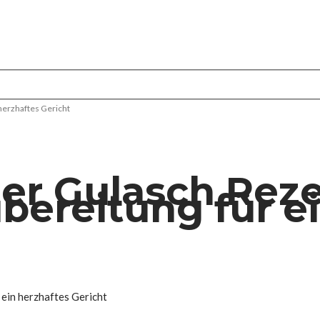
herzhaftes Gericht
r Gulasch Reze
ubereitung für e