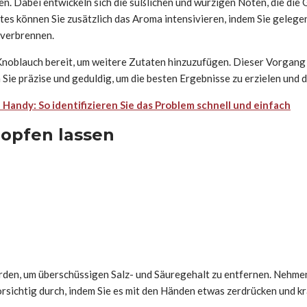
en. Dabei entwickeln sich die süßlichen und würzigen Noten, die die 
s können Sie zusätzlich das Aroma intensivieren, indem Sie gelegentl
t verbrennen.
 Knoblauch bereit, um weitere Zutaten hinzuzufügen. Dieser Vorgang 
Sie präzise und geduldig, um die besten Ergebnisse zu erzielen und d
Handy: So identifizieren Sie das Problem schnell und einfach
ropfen lassen
rden, um überschüssigen Salz- und Säuregehalt zu entfernen. Nehmen
rsichtig durch, indem Sie es mit den Händen etwas zerdrücken und kr