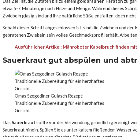
Das Ziel ist, die Zutaten bis zu einem
goldbraunen Farbton
zu gar
etwa 5-7 Minuten, je nach Hitze und Menge. Während dieses Schritte
Zwiebeln glasig sind und ihre natürliche Süße entfalten, doch nich
Sobald dieser Schritt abgeschlossen ist, sind die Zwiebeln und der
gebratenen Zwiebeln sein volles Geschmacksprofil erhält. Arbeiten 
Ausführlicher Artikel:
Mähroboter Kabelbruch finden mit 
Sauerkraut gut abspülen und abt
Omas Szegediner Gulasch Rezept:
Traditionelle Zubereitung für ein herzhaftes
Gericht
Das
Sauerkraut
sollte vor der Verwendung gründlich gereinigt we
Sauerkraut hinein. Spülen Sie es unter kaltem fließendem Wasser vo
abzuschwächen und unerwünschte Rückstände zu entfernen.