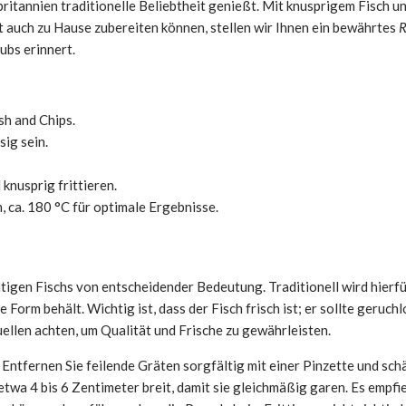
oßbritannien traditionelle Beliebtheit genießt. Mit knusprigem Fisc
t auch zu Hause zubereiten können, stellen wir Ihnen ein bewährtes
R
ubs erinnert.
sh and Chips.
sig sein.
knusprig frittieren.
 ca. 180 °C für optimale Ergebnisse.
chtigen Fischs von entscheidender Bedeutung. Traditionell wird hierf
re Form behält. Wichtig ist, dass der Fisch frisch ist; er sollte geru
llen achten, um Qualität und Frische zu gewährleisten.
 Entfernen Sie feilende Gräten sorgfältig mit einer Pinzette und sch
etwa 4 bis 6 Zentimeter breit, damit sie gleichmäßig garen. Es empfie