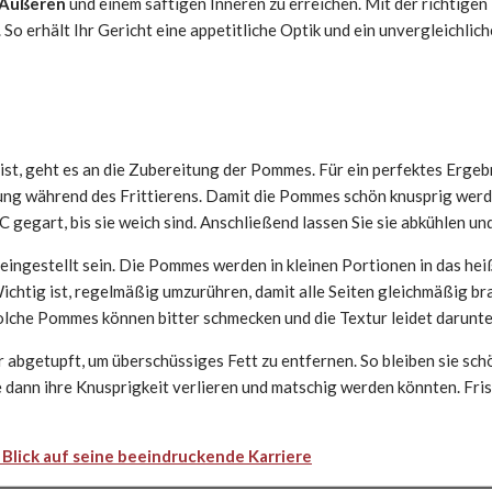
 Äußeren
und einem saftigen Inneren zu erreichen. Mit der richtigen 
. So erhält Ihr Gericht eine appetitliche Optik und ein unvergleichli
ist, geht es an die Zubereitung der Pommes. Für ein perfektes Ergebn
ng während des Frittierens. Damit die Pommes schön knusprig werden,
 gegart, bis sie weich sind. Anschließend lassen Sie sie abkühlen und
eingestellt sein. Die Pommes werden in kleinen Portionen in das he
chtig ist, regelmäßig umzurühren, damit alle Seiten gleichmäßig br
Solche Pommes können bitter schmecken und die Textur leidet darunte
getupft, um überschüssiges Fett zu entfernen. So bleiben sie schön
 dann ihre Knusprigkeit verlieren und matschig werden könnten. Frisc
n Blick auf seine beeindruckende Karriere