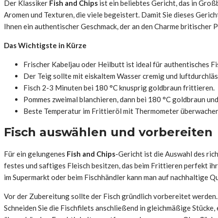
Der Klassiker
Fish and Chips
ist ein beliebtes Gericht, das in Gr
Aromen und Texturen, die viele begeistert. Damit Sie dieses Gerich
Ihnen ein authentischer Geschmack, der an den Charme britischer P
Das Wichtigste in Kürze
Frischer Kabeljau oder Heilbutt ist ideal für authentisches Fi
Der Teig sollte mit eiskaltem Wasser cremig und luftdurchläs
Fisch 2-3 Minuten bei 180 °C knusprig goldbraun frittieren.
Pommes zweimal blanchieren, dann bei 180 °C goldbraun und 
Beste Temperatur im Frittieröl mit Thermometer überwachen,
Fisch auswählen und vorbereiten
Für ein gelungenes
Fish and Chips
-Gericht ist die Auswahl des ri
festes und saftiges Fleisch besitzen, das beim Frittieren perfekt ih
im Supermarkt oder beim Fischhändler kann man auf nachhaltige Que
Vor der Zubereitung sollte der Fisch gründlich vorbereitet werden.
Schneiden Sie die Fischfilets anschließend in gleichmäßige Stücke, 