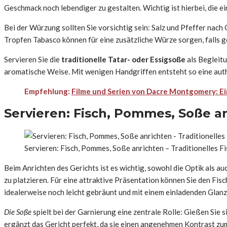
Geschmack noch lebendiger zu gestalten. Wichtig ist hierbei, die 
Bei der Würzung sollten Sie vorsichtig sein: Salz und Pfeffer nac
Tropfen Tabasco können für eine zusätzliche Würze sorgen, falls g
Servieren Sie die
traditionelle Tatar- oder Essigsoße
als Begleit
aromatische Weise. Mit wenigen Handgriffen entsteht so eine auth
Empfehlung:
Filme und Serien von Dacre Montgomery: Ein
Servieren: Fisch, Pommes, Soße a
Servieren: Fisch, Pommes, Soße anrichten – Traditionelles Fi
Beim Anrichten des Gerichts ist es wichtig, sowohl die Optik als
zu platzieren. Für eine attraktive Präsentation können Sie den Fis
idealerweise noch leicht gebräunt und mit einem einladenden Glanz
Die Soße
spielt bei der Garnierung eine zentrale Rolle: Gießen Sie 
ergänzt das Gericht perfekt, da sie einen angenehmen Kontrast zum