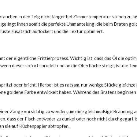
intauchen in den Teig nicht länger bei Zimmertemperatur stehen zu las
gelingt Ihnen somit die perfekte Ummantelung, die beim Braten gold
ste zusätzlich auflockert und die Textur optimiert.
nnt der eigentliche Frittierprozess. Wichtig ist, dass das Öl die opti
wenn dieser sofort sprudelt und an die Oberfläche steigt, ist die Tem
pritzt oder bricht. Hierbei ist es ratsam, nur wenige Stücke gleichze
höne goldene Farbe entwickelt haben. Während des Bratens beginnen 
 einer Zange vorsichtig zu wenden, um eine gleichmäßige Bräunung auf
n, dass der Fisch entweder zu dunkel oder noch nicht durchgegart i
sen sie auf Küchenpapier abtropfen.