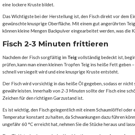
eine lockere Kruste bildet.
Das Wichtigste bei der Herstellung ist, den Fisch direkt vor dem E
gewünschte knusprige Oberfläche. Mit einem gut angerührten Teig 
können kleine Mengen Backpulver eingearbeitet werden, was die Kru
Fisch 2-3 Minuten frittieren
Nachdem der Fisch sorgfältig im
Teig
vollständig bedeckt ist, begi
prüfen, kann man einen kleinen Tropfen Teig ins heiße Fett geben – 
schnell versiegelt wird und eine knusprige Kruste entsteht.
Der Fisch wird vorsichtig in das heiße Öl gegeben, sodass er nicht s
gewährleisten. Innerhalb von
2-3 Minuten
sollte der Fisch eine sc
Zeichen für den richtigen Garzustand ist.
Es ist wichtig, den Fisch gelegentlich mit einem Schaumlöffel oder
Temperatur konstant zu halten, da Schwankungen dazu führen könne
ungefähr 60 °C erreicht hat, nehmen Sie die Stücke heraus und las