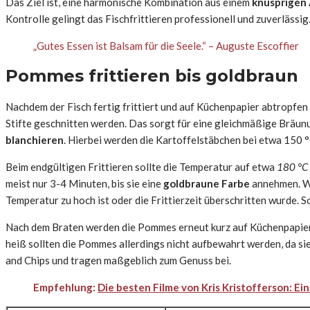
Das Ziel ist, eine harmonische Kombination aus einem
knusprigen
Kontrolle gelingt das Fischfrittieren professionell und zuverlässig
„Gutes Essen ist Balsam für die Seele.“ – Auguste Escoffier
Pommes frittieren bis goldbraun
Nachdem der Fisch fertig frittiert und auf Küchenpapier abtropfen 
Stifte geschnitten werden. Das sorgt für eine gleichmäßige Bräunu
blanchieren
. Hierbei werden die Kartoffelstäbchen bei etwa 150 °C
Beim endgültigen Frittieren sollte die Temperatur auf etwa
180 °C
meist nur 3-4 Minuten, bis sie eine
goldbraune Farbe
annehmen. Wi
Temperatur zu hoch ist oder die Frittierzeit überschritten wurde. 
Nach dem Braten werden die Pommes erneut kurz auf Küchenpapier ab
heiß sollten die Pommes allerdings nicht aufbewahrt werden, da sie
and Chips und tragen maßgeblich zum Genuss bei.
Empfehlung:
Die besten Filme von Kris Kristofferson: Ei