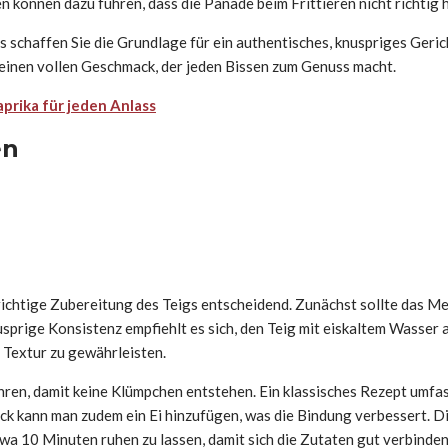
 können dazu führen, dass die Panade beim Frittieren nicht richtig h
s schaffen Sie die Grundlage für ein authentisches, knuspriges Geri
d einen vollen Geschmack, der jeden Bissen zum Genuss macht.
aprika für jeden Anlass
en
ie richtige Zubereitung des Teigs entscheidend. Zunächst sollte das
usprige Konsistenz empfiehlt es sich, den Teig mit eiskaltem Wasser 
 Textur zu gewährleisten.
rühren, damit keine Klümpchen entstehen. Ein klassisches Rezept umfa
k kann man zudem ein Ei hinzufügen, was die Bindung verbessert. Die
wa 10 Minuten ruhen zu lassen, damit sich die Zutaten gut verbinden.