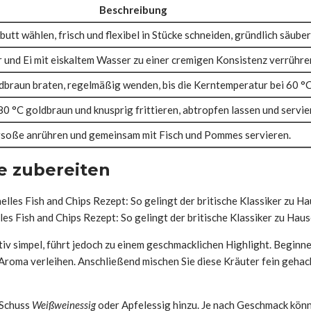
Beschreibung
butt wählen, frisch und flexibel in Stücke schneiden, gründlich säube
r und Ei mit eiskaltem Wasser zu einer cremigen Konsistenz verrühren
ldbraun braten, regelmäßig wenden, bis die Kerntemperatur bei 60 °C 
80 °C goldbraun und knusprig frittieren, abtropfen lassen und servie
igsoße anrühren und gemeinsam mit Fisch und Pommes servieren.
ße zubereiten
les Fish and Chips Rezept: So gelingt der britische Klassiker zu Hau
tiv simpel, führt jedoch zu einem geschmacklichen Highlight. Beginne
 Aroma verleihen. Anschließend mischen Sie diese Kräuter fein geha
 Schuss
Weißweinessig
oder Apfelessig hinzu. Je nach Geschmack könn