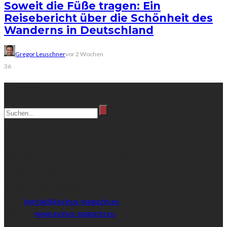
Soweit die Füße tragen: Ein
Reisebericht über die Schönheit des
Wanderns in Deutschland
Gregor Leuschner
vor 2 Wochen
36
Suche
Kontakt
Bei Fragen oder Anregungen, kontaktieren Sie unser
Redaktionsteam:
Mobile:
0173-305 8136
Email:
kontakt@avinus-magazin.eu
Website:
www.avinus-magazin.eu